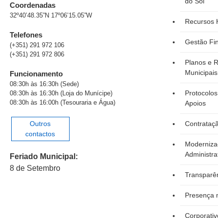
do Sol
Coordenadas
32º40’48.35”N 17º06’15.05”W
Recursos
Telefones
Gestão Fi
(+351) 291 972 106
(+351) 291 972 806
Planos e R
Municipais
Funcionamento
08:30h às 16:30h (Sede)
Protocolos
08:30h às 16:30h (Loja do Munícipe)
08:30h às 16:00h (Tesouraria e Água)
Apoios
Outros
Contrataçã
contactos
Moderniza
Administra
Feriado Municipal:
8 de Setembro
Transparên
Presença n
Corporativ