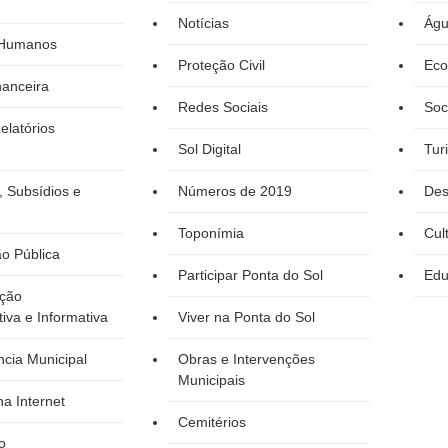
Notícias
Águ
 Humanos
Proteção Civil
Eco
nanceira
Redes Sociais
Soc
elatórios
Sol Digital
Tur
, Subsídios e
Números de 2019
Des
Toponímia
Cul
o Pública
Participar Ponta do Sol
Edu
ção
tiva e Informativa
Viver na Ponta do Sol
cia Municipal
Obras e Intervenções
Municipais
a Internet
Cemitérios
o