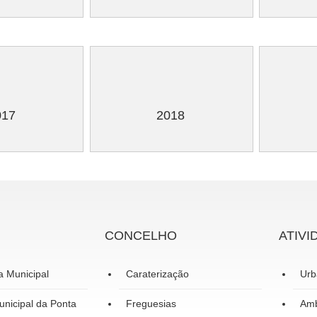
017
2018
CONCELHO
ATIVI
a Municipal
Caraterização
Urb
nicipal da Ponta
Freguesias
Amb