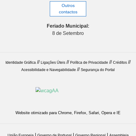
Outros
contactos
Feriado Municipal:
8 de Setembro
//
//
//
//
Identidade Gráfica
Ligações Úteis
Política de Privacidade
Créditos
//
Acessibilidade e Navegabilidade
Segurança do Portal
Website otimizado para Chrome, Firefox, Safari, Opera e IE
|
|
|
União Europeia
Governo de Portugal
Governo Regional
Assembleia