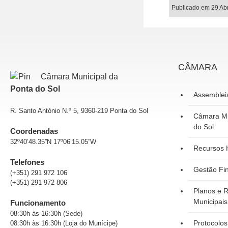
Publicado em 29 Ab
CÂMARA
Câmara Municipal da
Ponta do Sol
Assemblei
R. Santo António N.º 5, 9360-219 Ponta do Sol
Câmara Mu
do Sol
Coordenadas
32º40’48.35”N 17º06’15.05”W
Recursos
Telefones
Gestão Fi
(+351) 291 972 106
(+351) 291 972 806
Planos e R
Municipais
Funcionamento
08:30h às 16:30h (Sede)
Protocolos
08:30h às 16:30h (Loja do Munícipe)