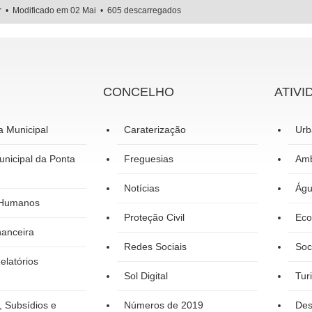
r
Modificado em 02 Mai
605 descarregados
CONCELHO
ATIVI
a Municipal
Caraterização
Urb
nicipal da Ponta
Freguesias
Amb
Notícias
Águ
 Humanos
Proteção Civil
Eco
nanceira
Redes Sociais
Soc
elatórios
Sol Digital
Tur
, Subsídios e
Números de 2019
Des